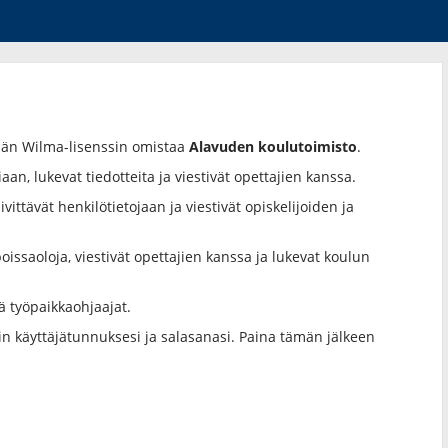
män Wilma-lisenssin omistaa
Alavuden koulutoimisto
.
aan, lukevat tiedotteita ja viestivät opettajien kanssa.
vittävät henkilötietojaan ja viestivät opiskelijoiden ja
oissaoloja, viestivät opettajien kanssa ja lukevat koulun
ä työpaikkaohjaajat.
iin käyttäjätunnuksesi ja salasanasi. Paina tämän jälkeen