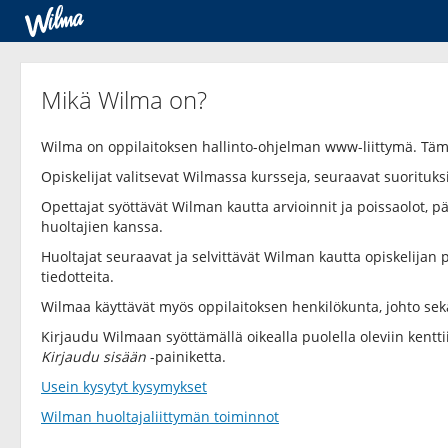
Mikä Wilma on?
Wilma on oppilaitoksen hallinto-ohjelman www-liittymä. Tä
Opiskelijat valitsevat Wilmassa kursseja, seuraavat suorituksi
Opettajat syöttävät Wilman kautta arvioinnit ja poissaolot, päi
huoltajien kanssa.
Huoltajat seuraavat ja selvittävät Wilman kautta opiskelijan p
tiedotteita.
Wilmaa käyttävät myös oppilaitoksen henkilökunta, johto sek
Kirjaudu Wilmaan syöttämällä oikealla puolella oleviin kentt
Kirjaudu sisään
-painiketta.
Usein kysytyt kysymykset
Wilman huoltajaliittymän toiminnot